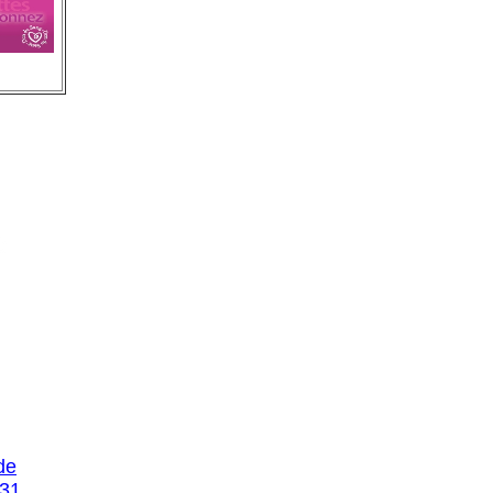
 de
 31